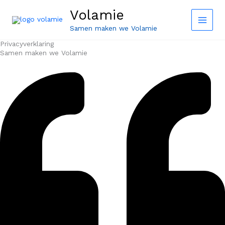
Ga
Volamie
naar
de
Samen maken we Volamie
inhoud
Privacyverklaring
Samen maken we Volamie