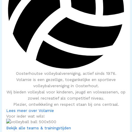
Oosterhoutse volleybalvereniging, actief sinds 1976.
Volamie is een gezellige, toegankelijke en sportieve
volleybalvereniging in Oosterhout.
Wij bieden volleybal voor kinderen, jeugd en volwassenen, op
zowel recreatief als competitief niveau.
Plezier, ontwikkeling en respect staan bij ons centraal.
Lees meer over Volamie
Voor ieder wat wils!
Bekijk alle teams & trainingstijden