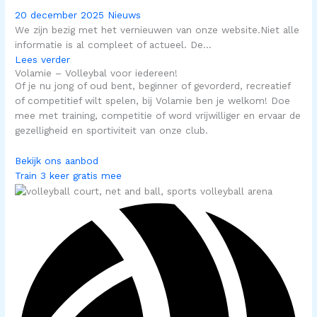
20 december 2025
Nieuws
We zijn bezig met het vernieuwen van onze website.Niet alle
informatie is al compleet of actueel. De...
Lees verder
Volamie – Volleybal voor iedereen!
Of je nu jong of oud bent, beginner of gevorderd, recreatief
of competitief wilt spelen, bij Volamie ben je welkom! Doe
mee met training, competitie of word vrijwilliger en ervaar de
gezelligheid en sportiviteit van onze club.
Bekijk ons aanbod
Train 3 keer gratis mee