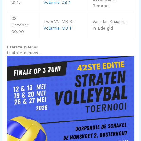
21:15
Volamie DS 1
Bemmel
03
TweeVV MB 3 -
Van der Knaaphal
October
Volamie MB 1
in Ede gld
00:00
Laatste nieuws
Laatste nieuws…