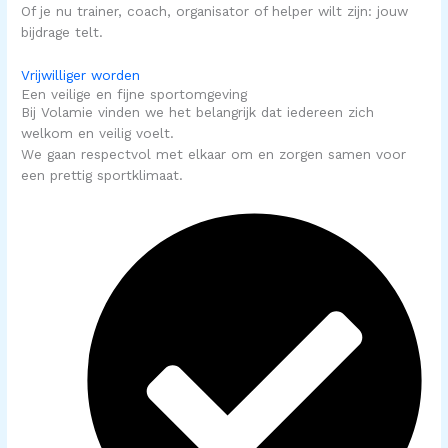
Of je nu trainer, coach, organisator of helper wilt zijn: jouw
bijdrage telt.
Vrijwilliger worden
Een veilige en fijne sportomgeving
Bij Volamie vinden we het belangrijk dat iedereen zich
welkom en veilig voelt.
We gaan respectvol met elkaar om en zorgen samen voor
een prettig sportklimaat.