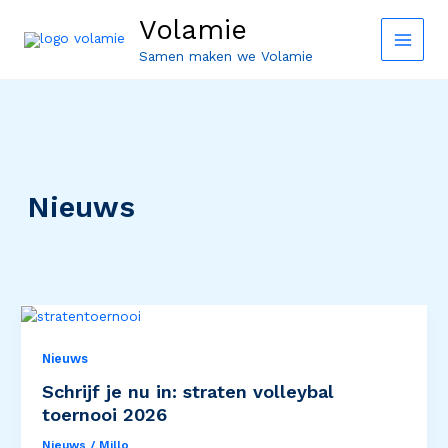
Ga
Volamie
naar
de
Samen maken we Volamie
inhoud
Nieuws
Schrijf
je
nu
Nieuws
in:
Schrijf je nu in: straten volleybal
straten
toernooi 2026
volleybal
toernooi
Nieuws
/
Millo