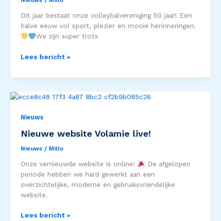
Nieuws
/
Millo
Dit jaar bestaat onze volleybalvereniging 50 jaar! Een
halve eeuw vol sport, plezier en mooie herinneringen.
We zijn super trots
Lees bericht »
Nieuwe
website
Volamie
Nieuws
live!
Nieuwe website Volamie live!
Nieuws
/
Millo
Onze vernieuwde website is online!
De afgelopen
periode hebben we hard gewerkt aan een
overzichtelijke, moderne en gebruiksvriendelijke
website.
Lees bericht »