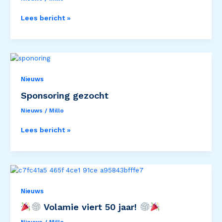
2026
Lees bericht »
Sponsoring
gezocht
Nieuws
Sponsoring gezocht
Nieuws
/
Millo
Lees bericht »
Volamie
Nieuws
viert
Volamie viert 50 jaar!
50
jaar!