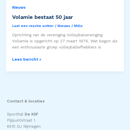
bestaat
50
Nieuws
jaar
Volamie bestaat 50 jaar
Laat een reactie achter
/
Nieuws
/
Millo
Oprichting van de vereniging Volleybalvereniging
Vollamie is opgericht op 27 maart 1976. Wat begon als
een enthousiaste groep volleyballiefhebbers is
Lees bericht »
Contact & locaties
Sporthal
De Klif
Pijlpuntstraat 1
6515 DJ Nijmegen